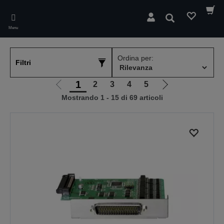
Skip
to
Cerca
main
Menu
content
Ordina per:
Filtri
1
2
3
4
5
Vai
Vai
Mostrando 1 - 15 di 69 articoli
alla
alla
pagina
pagina
precedente
successiva