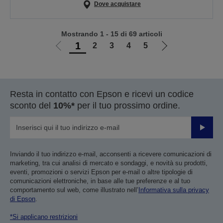
Dove acquistare
Mostrando 1 - 15 di 69 articoli
1
2
3
4
5
Vai
Vai
alla
alla
pagina
pagina
precedente
successiva
Resta in contatto con Epson e ricevi un codice
sconto del
10%*
per il tuo prossimo ordine.
Invia
Inviando il tuo indirizzo e-mail, acconsenti a ricevere comunicazioni di
marketing, tra cui analisi di mercato e sondaggi, e novità su prodotti,
eventi, promozioni o servizi Epson per e-mail o altre tipologie di
comunicazioni elettroniche, in base alle tue preferenze e al tuo
comportamento sul web, come illustrato nell’
Informativa sulla privacy
di Epson
.
*Si applicano restrizioni