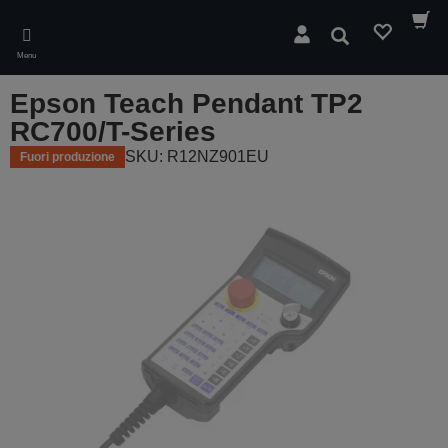
Skip
to
Cerca
main
Menu
content
Epson Teach Pendant TP2
RC700/T-Series
SKU: R12NZ901EU
Fuori produzione