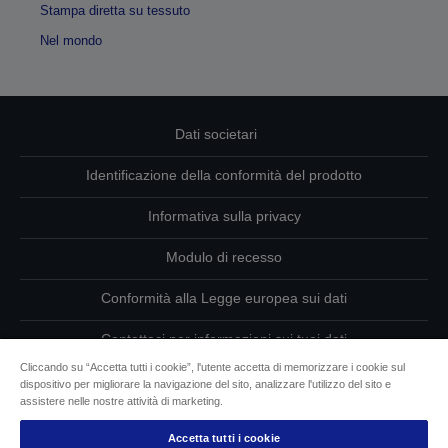
Stampa diretta su tessuto
Nel mondo
Dati societari
Identificazione della conformità del prodotto
Informativa sulla privacy
Modulo di recesso
Conformità alla Legge europea sui dati
Contattaci per informazioni sui tuoi dati
Cliccando su “Accetta tutti i cookie”, l'utente accetta di memorizzare i cookie sul
Informazioni sui cookie
dispositivo per migliorare la navigazione del sito, analizzare l'utilizzo del sito e
assistere nelle nostre attività di marketing.
L’impegno di Epson per l’accessibilità
Accetta tutti i cookie