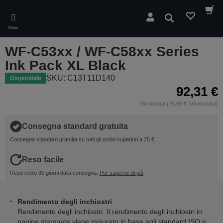
Skip
to
Cerca
main
Menu
content
WF-C53xx / WF-C58xx Series
Ink Pack XL Black
SKU: C13T11D140
Disponibile
92,31 €
IVA inclusa (75,66 € IVA esclusa)
Consegna standard gratuita
Consegna standard gratuita su tutti gli ordini superiori a 25 €.
Reso facile
Reso entro 30 giorni dalla consegna.
Per saperne di più
Rendimento degli inchiostri
Rendimento degli inchiostri. Il rendimento degli inchiostri in
pagine stampate viene misurato in base agli standard ISO e