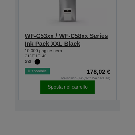
WF-C53xx / WF-C58xx Series
WF-
Ink Pack XXL Black
Ink
10.000 pagine nero
5.000
C13T11E140
C13T1
XXL
XL
178,02 €
Disponibile
Dispo
IVA inclusa (145,92 € IVA esclusa)
Sposta nel carrello