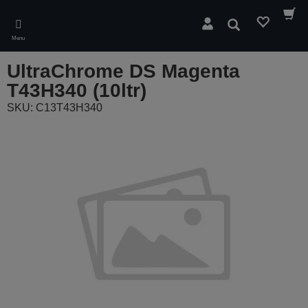
Skip
to
Cerca
main
Menu
content
UltraChrome DS Magenta
T43H340 (10ltr)
SKU: C13T43H340