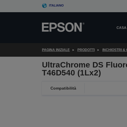
Skip
ITALIANO
to
main
content
CASA
PAGINA INIZIALE
PRODOTTI
INCHIOSTRI &
UltraChrome DS Fluor
T46D540 (1Lx2)
Compatibilità