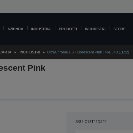
AZIENDA
INDUSTRIA
PRODOTTI
INCHIOSTRI
STORE
 CARTA
INCHIOSTRI
UltraChrome DS Fluorescent Pink T46D540 (1Lx2)
escent Pink
SKU: C13T46D540