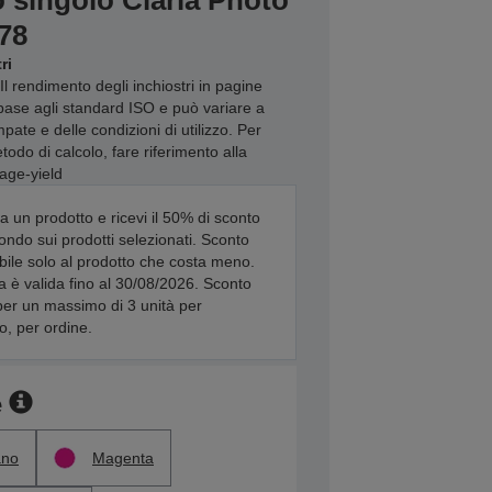
o singolo Claria Photo
78
ri
Il rendimento degli inchiostri in pagine
base agli standard ISO e può variare a
ate e delle condizioni di utilizzo. Per
odo di calcolo, fare riferimento alla
age-yield
a un prodotto e ricevi il 50% di sconto
ondo sui prodotti selezionati. Sconto
bile solo al prodotto che costa meno.
ta è valida fino al 30/08/2026. Sconto
per un massimo di 3 unità per
o, per ordine.
e
ano
Magenta