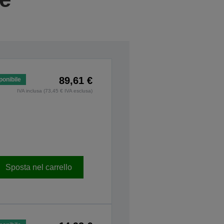
89,61 €
ponibile
IVA inclusa (73,45 € IVA esclusa)
Sposta nel carrello