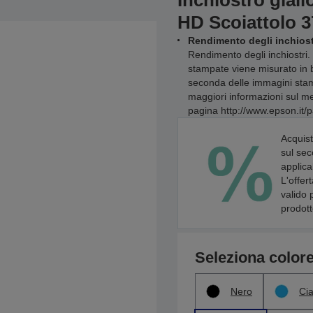
Inchiostro giall
HD Scoiattolo 3
Rendimento degli inchiost
Rendimento degli inchiostri. 
stampate viene misurato in 
seconda delle immagini stamp
maggiori informazioni sul met
pagina http://www.epson.it/p
Acquist
sul sec
applica
L'offer
valido 
prodott
Seleziona color
Nero
Ci