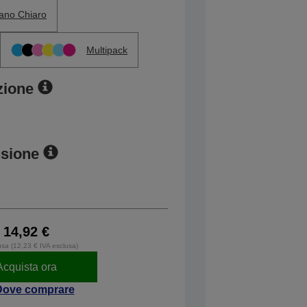
ano Chiaro
Multipack
zione
nsione
14,92 €
usa (12,23 € IVA esclusa)
Acquista ora
Dove comprare