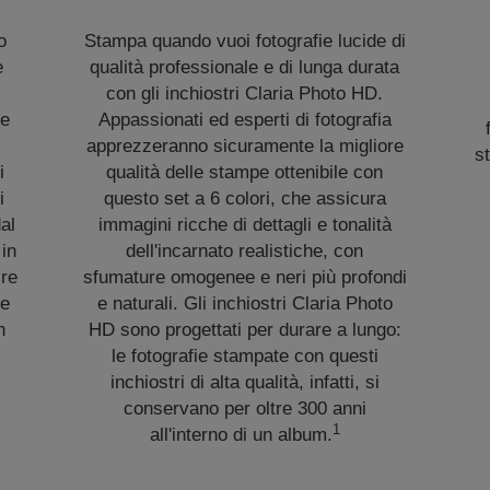
o
Stampa quando vuoi fotografie lucide di
e
qualità professionale e di lunga durata
con gli inchiostri Claria Photo HD.
le
Appassionati ed esperti di fotografia
apprezzeranno sicuramente la migliore
st
i
qualità delle stampe ottenibile con
i
questo set a 6 colori, che assicura
al
immagini ricche di dettagli e tonalità
 in
dell'incarnato realistiche, con
ire
sfumature omogenee e neri più profondi
ce
e naturali. Gli inchiostri Claria Photo
n
HD sono progettati per durare a lungo:
le fotografie stampate con questi
inchiostri di alta qualità, infatti, si
conservano per oltre 300 anni
1
all'interno di un album.