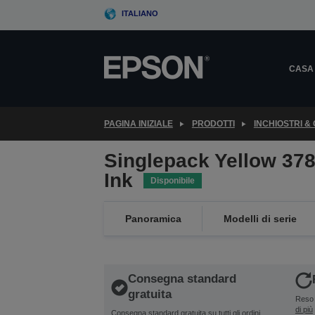
Skip
ITALIANO
to
main
content
CASA
PAGINA INIZIALE
PRODOTTI
INCHIOSTRI &
Singlepack Yellow 378
Ink
Disponibile
Panoramica
Modelli di serie
Consegna standard
gratuita
Reso 
di più
Consegna standard gratuita su tutti gli ordini