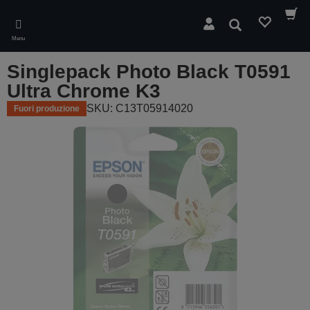
Skip
to
Cerca
main
Menu
content
Singlepack Photo Black T0591
Ultra Chrome K3
SKU: C13T05914020
Fuori produzione