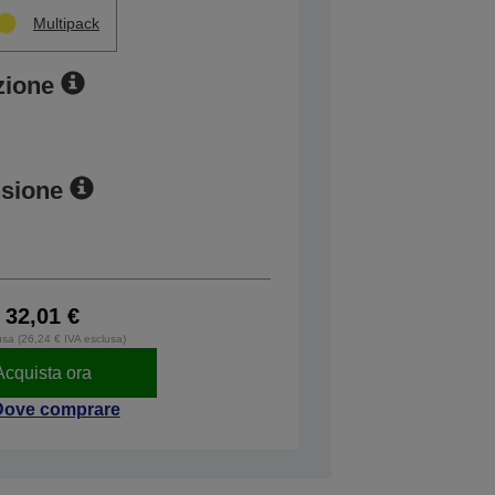
Multipack
zione
nsione
32,01 €
usa (26,24 € IVA esclusa)
Acquista ora
Dove comprare