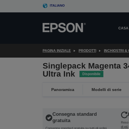
Skip
ITALIANO
to
main
content
CASA
PAGINA INIZIALE
PRODOTTI
INCHIOSTRI &
Singlepack Magenta 
Ultra Ink
Disponibile
Panoramica
Modelli di serie
Consegna standard
gratuita
Reso 
di più
Consegna standard gratuita su tutti gli ordini