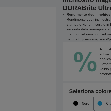
Inchiostro mag
DURABrite Ultra
Rendimento degli inchiost
Rendimento degli inchiostri. 
stampate viene misurato in 
seconda delle immagini stamp
maggiori informazioni sul met
pagina http://www.epson.it/p
Acquist
sul sec
applica
L'offer
valido 
prodott
Seleziona color
Nero
Ci