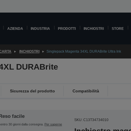
AZIENDA
INDUSTRIA
PRODOTTI
INCHIOSTRI
STORE
 CARTA
INCHIOSTRI
Singlepack Magenta 34XL DURABrite Ultra Ink
34XL DURABrite
Sicurezza del prodotto
Compatibilità
Reso facile
SKU: C13T34734010
entro 30 giorni dalla consegna.
Per saperne