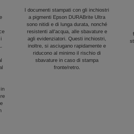
I documenti stampati con gli inchiostri
re
a pigmenti Epson DURABrite Ultra
sono nitidi e di lunga durata, nonché
ece
resistenti all'acqua, alle sbavature e
i
agli evidenziatori. Questi inchiostri,
st
L.
inoltre, si asciugano rapidamente e
riducono al minimo il rischio di
l
sbavature in caso di stampa
al
fronte/retro.
 in
ire
ce
n