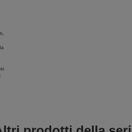
n,
la
osi
i
ltri prodotti della ser