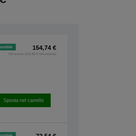
154,74 €
ponibile
IVA inclusa (126,84 € IVA esclusa)
Sposta nel carrello
ponibile