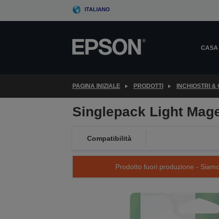
Skip
ITALIANO
to
main
content
CASA
PAGINA INIZIALE
PRODOTTI
INCHIOSTRI &
Singlepack Light Mag
Compatibilità
Prodotto fuori produzione - Siamo s