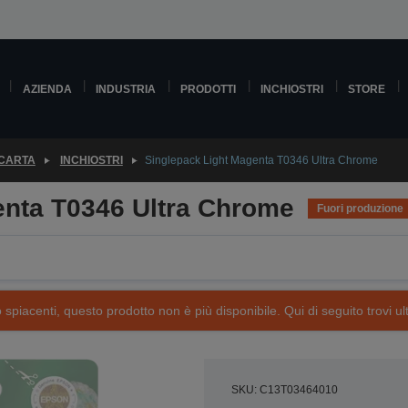
AZIENDA
INDUSTRIA
PRODOTTI
INCHIOSTRI
STORE
 CARTA
INCHIOSTRI
Singlepack Light Magenta T0346 Ultra Chrome
enta T0346 Ultra Chrome
Fuori produzione
piacenti, questo prodotto non è più disponibile. Qui di seguito trovi ult
SKU: C13T03464010