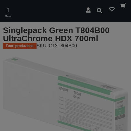
Skip
to
Cerca
main
Menu
content
Singlepack Green T804B00
UltraChrome HDX 700ml
SKU: C13T804B00
Fuori produzione