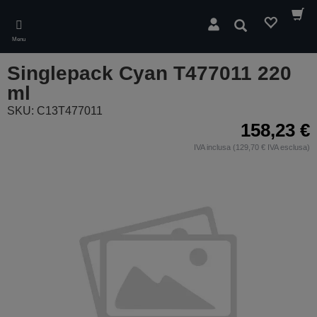
Skip
to
Cerca
main
Menu
content
Singlepack Cyan T477011 220
ml
SKU: C13T477011
158,23 €
IVA inclusa (129,70 € IVA esclusa)