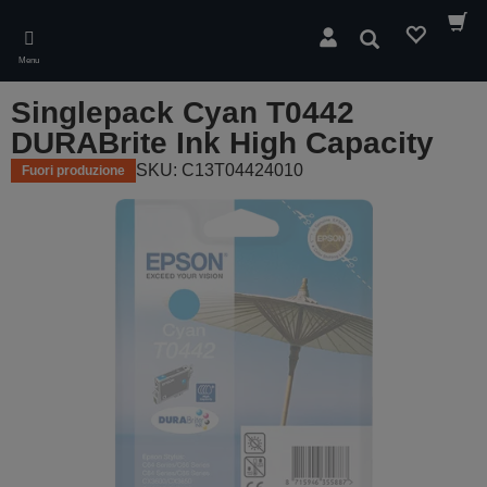
Skip
to
Cerca
main
Menu
content
Singlepack Cyan T0442
DURABrite Ink High Capacity
SKU: C13T04424010
Fuori produzione