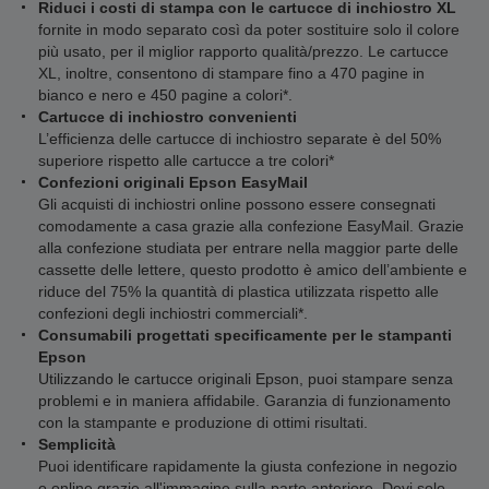
Riduci i costi di stampa con le cartucce di inchiostro XL
fornite in modo separato così da poter sostituire solo il colore
più usato, per il miglior rapporto qualità/prezzo. Le cartucce
XL, inoltre, consentono di stampare fino a 470 pagine in
bianco e nero e 450 pagine a colori*.
Cartucce di inchiostro convenienti
L’efficienza delle cartucce di inchiostro separate è del 50%
superiore rispetto alle cartucce a tre colori*
Confezioni originali Epson EasyMail
Gli acquisti di inchiostri online possono essere consegnati
comodamente a casa grazie alla confezione EasyMail. Grazie
alla confezione studiata per entrare nella maggior parte delle
cassette delle lettere, questo prodotto è amico dell’ambiente e
riduce del 75% la quantità di plastica utilizzata rispetto alle
confezioni degli inchiostri commerciali*.
Consumabili progettati specificamente per le stampanti
Epson
Utilizzando le cartucce originali Epson, puoi stampare senza
problemi e in maniera affidabile. Garanzia di funzionamento
con la stampante e produzione di ottimi risultati.
Semplicità
Puoi identificare rapidamente la giusta confezione in negozio
o online grazie all'immagine sulla parte anteriore. Devi solo