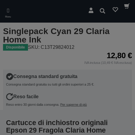
Skip
to
Cerca
main
Menu
content
Singlepack Cyan 29 Claria
Home Ink
SKU: C13T29824012
Disponibile
12,80 €
IVA inclusa (10,49 € IVA esclusa)
Consegna standard gratuita
Consegna standard gratuita su tutti gli ordini superiori a 25 €.
Reso facile
Reso entro 30 giorni dalla consegna.
Per saperne di più
Cartucce di inchiostro originali
Epson 29 Fragola Claria Home