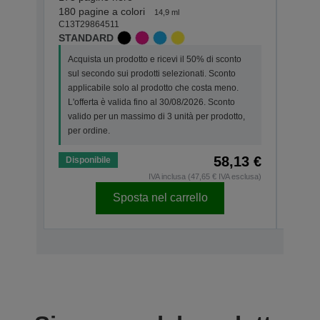
C13T2
180 pagine a colori
14,9 ml
XL
C13T29864511
STANDARD
Acqui
Acquista un prodotto e ricevi il 50% di sconto
sul s
sul secondo sui prodotti selezionati. Sconto
appl
applicabile solo al prodotto che costa meno.
L'off
L'offerta è valida fino al 30/08/2026. Sconto
valid
valido per un massimo di 3 unità per prodotto,
per o
per ordine.
58,13 €
Disponibile
Dispo
IVA inclusa (47,65 € IVA esclusa)
Sposta nel carrello