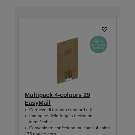
Multipack 4-colours 29
Sing
EasyMail
Hom
Cartucce di formato standard e XL
Car
Immagine della fragola facilmente
Imm
identificabile
iden
Conveniente confezione multipack 4 colori
Con
175 pagine nero
470 p