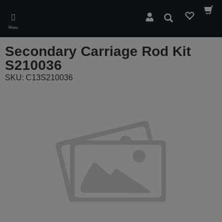
Skip
to
Cerca
main
Menu
content
Secondary Carriage Rod Kit
S210036
SKU: C13S210036