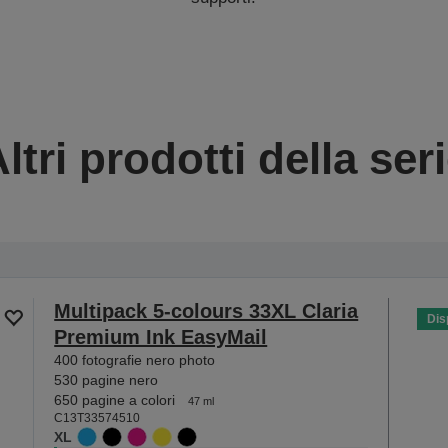
ltri prodotti della ser
Multipack 5-colours 33XL Claria
Dis
Premium Ink EasyMail
400 fotografie nero photo
530 pagine nero
650 pagine a colori
47 ml
C13T33574510
XL