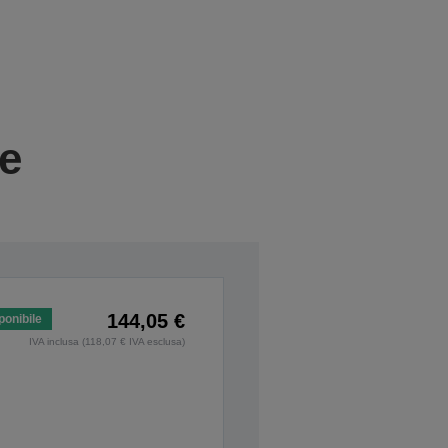
ie
144,05 €
ponibile
IVA inclusa (118,07 € IVA esclusa)