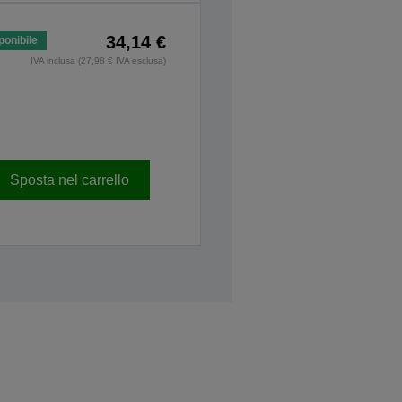
34,14 €
ponibile
IVA inclusa (27,98 € IVA esclusa)
Sposta nel carrello