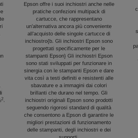
ti
Epson offre i suoi inchiostri anche nelle
c
 e
pratiche confezioni multipack di
te
cartucce, che rappresentano
ri
un'alternativa ancora più conveniente
s
,
all'acquisto delle singole cartucce di
inchiostro{b. Gli inchiostri Epson sono
pa
i
progettati specificamente per le
un
stampanti Epson} Gli inchiostri Epson
sono stati sviluppati per funzionare in
sinergia con le stampanti Epson e dare
è
vita così a testi definiti e resistenti alle
L
sbavature e a immagini dai colori
i
brillanti che durano nel tempo. Gli
2
%
.
inchiostri originali Epson sono prodotti
seguendo rigorosi standard di qualità
che consentono a Epson di garantire le
migliori prestazioni di funzionamento
delle stampanti, degli inchiostri e dei
supporti.