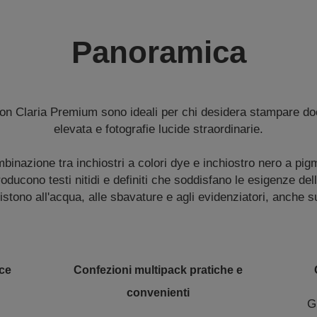
Panoramica
son Claria Premium sono ideali per chi desidera stampare do
elevata e fotografie lucide straordinarie.
binazione tra inchiostri a colori dye e inchiostro nero a pigme
ducono testi nitidi e definiti che soddisfano le esigenze de
sistono all'acqua, alle sbavature e agli evidenziatori, anche
cce
Confezioni multipack pratiche e
convenienti
G