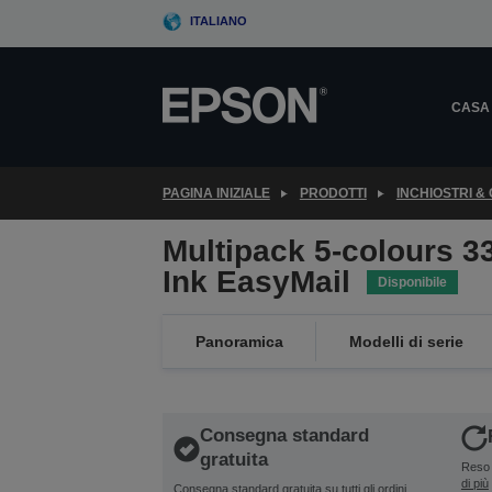
Skip
ITALIANO
to
main
content
CASA
PAGINA INIZIALE
PRODOTTI
INCHIOSTRI &
Multipack 5-colours 3
Ink EasyMail
Disponibile
Panoramica
Modelli di serie
Consegna standard
gratuita
Reso 
di più
Consegna standard gratuita su tutti gli ordini