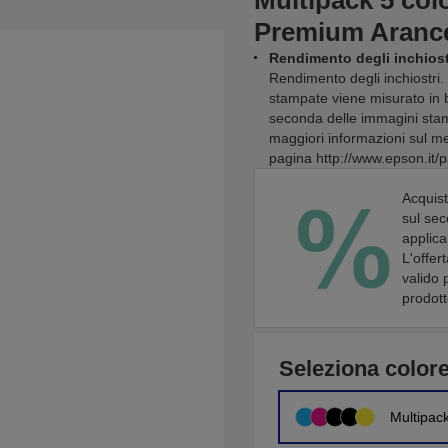
Multipack 5 colo
Premium Aranc
Rendimento degli inchiost
Rendimento degli inchiostri. 
stampate viene misurato in 
seconda delle immagini stamp
maggiori informazioni sul met
pagina http://www.epson.it/p
Acquist
sul sec
applica
L'offer
valido 
prodott
Seleziona color
Multipac