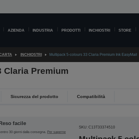
AZIENDA
INDUSTRIA
PRODOTTI
INCHIOSTRI
STORE
 CARTA
INCHIOSTRI
Multipack 5-colours 33 Claria Premium Ink EasyMail
3 Claria Premium
Sicurezza del prodotto
Compatibilità
Reso facile
SKU: C13T33374510
entro 30 giorni dalla consegna.
Per saperne