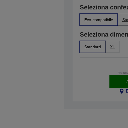
Seleziona confe
Eco-compatibile
St
Seleziona dime
Standard
XL
IVA incl