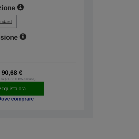
zione
andard
nsione
90,68 €
usa (74,33 € IVA esclusa)
Acquista ora
Dove comprare