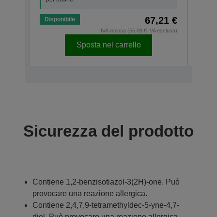
67,21 €
Disponibile
Dispo
IVA inclusa (55,09 € IVA esclusa)
Sposta nel carrello
Sicurezza del prodotto
Contiene 1,2-benzisotiazol-3(2H)-one. Può
provocare una reazione allergica.
Contiene 2,4,7,9-tetramethyldec-5-yne-4,7-
diol. Può provocare una reazione allergica.