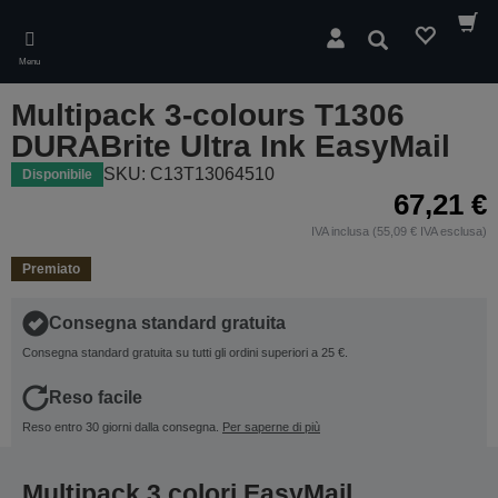
Skip
to
Cerca
main
Menu
content
Multipack 3-colours T1306
DURABrite Ultra Ink EasyMail
SKU: C13T13064510
Disponibile
67,21 €
IVA inclusa (55,09 € IVA esclusa)
Premiato
Consegna standard gratuita
Consegna standard gratuita su tutti gli ordini superiori a 25 €.
Reso facile
Reso entro 30 giorni dalla consegna.
Per saperne di più
Multipack 3 colori EasyMail