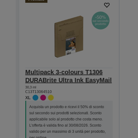
Multipack 3-colours T1306
Sin
DURABrite Ultra Ink EasyMail
DURA
30,3 ml
25,4 ml
C13T13064510
C13T1
XL
XL
Acquista un prodotto e ricevi il 50% di sconto
Acqui
sul secondo sui prodotti selezionati. Sconto
sul s
applicabile solo al prodotto che costa meno.
appl
L'offerta è valida fino al 30/08/2026. Sconto
L'off
valido per un massimo di 3 unità per prodotto,
valid
per ordine.
per o