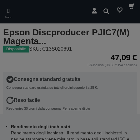
Skip
to
Cerca
main
Menu
content
Epson Discproducer PJIC7(M)
Magenta...
SKU: C13S020691
Disponibile
47,09 €
IVA inclusa (38,60 € IVA esclusa)
Consegna standard gratuita
Consegna standard gratuita su tutti gli ordini superiori a 25 €.
Reso facile
Reso entro 30 giorni dalla consegna.
Per saperne di più
Rendimento degli inchiostri
Rendimento degli inchiostri. Il rendimento degli inchiostri in
pagine stampate viene misurato in base agli standard ISO e