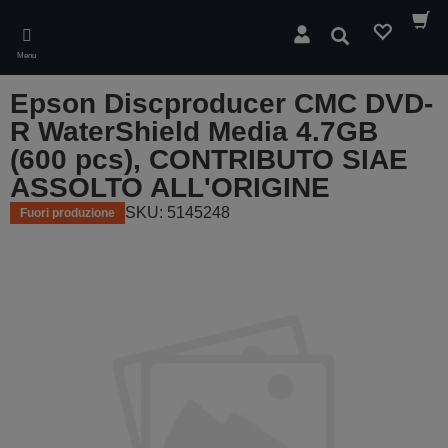
Skip
to
Cerca
main
Menu
content
Epson Discproducer CMC DVD-
R WaterShield Media 4.7GB
(600 pcs), CONTRIBUTO SIAE
ASSOLTO ALL'ORIGINE
SKU: 5145248
Fuori produzione