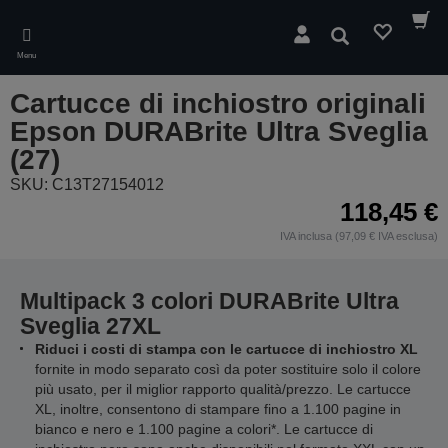
Skip
to
Cerca
main
Menu
content
Cartucce di inchiostro originali
Epson DURABrite Ultra Sveglia
(27)
SKU: C13T27154012
118,45 €
IVA inclusa (97,09 € IVA esclusa)
Multipack 3 colori DURABrite Ultra
Sveglia 27XL
Riduci i costi di stampa con le cartucce di inchiostro XL
fornite in modo separato così da poter sostituire solo il colore
più usato, per il miglior rapporto qualità/prezzo. Le cartucce
XL, inoltre, consentono di stampare fino a 1.100 pagine in
bianco e nero e 1.100 pagine a colori*. Le cartucce di