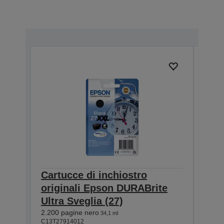
Cartucce di inchiostro
Cart
originali Epson DURABrite
ori
Ultra Sveglia (27)
Ultr
2.200 pagine nero
1.100
34,1 ml
C13T27914012
C13T2