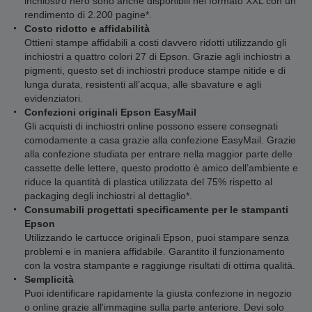
inchiostro nero sono anche disponibili nel formato XXL con un
rendimento di 2.200 pagine*.
Costo ridotto e affidabilità
Ottieni stampe affidabili a costi davvero ridotti utilizzando gli
inchiostri a quattro colori 27 di Epson. Grazie agli inchiostri a
pigmenti, questo set di inchiostri produce stampe nitide e di
lunga durata, resistenti all’acqua, alle sbavature e agli
evidenziatori.
Confezioni originali Epson EasyMail
Gli acquisti di inchiostri online possono essere consegnati
comodamente a casa grazie alla confezione EasyMail. Grazie
alla confezione studiata per entrare nella maggior parte delle
cassette delle lettere, questo prodotto è amico dell’ambiente e
riduce la quantità di plastica utilizzata del 75% rispetto al
packaging degli inchiostri al dettaglio*.
Consumabili progettati specificamente per le stampanti
Epson
Utilizzando le cartucce originali Epson, puoi stampare senza
problemi e in maniera affidabile. Garantito il funzionamento
con la vostra stampante e raggiunge risultati di ottima qualità.
Semplicità
Puoi identificare rapidamente la giusta confezione in negozio
o online grazie all'immagine sulla parte anteriore. Devi solo