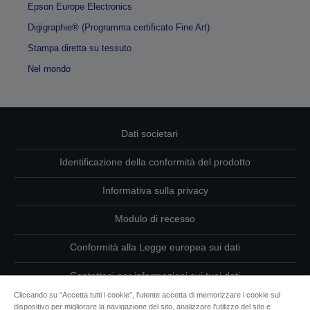
Epson Europe Electronics
Digigraphie® (Programma certificato Fine Art)
Stampa diretta su tessuto
Nel mondo
Dati societari
Identificazione della conformità del prodotto
Informativa sulla privacy
Modulo di recesso
Conformità alla Legge europea sui dati
Contattaci per informazioni sui tuoi dati
Cliccando su “Accetta tutti i cookie”, l'utente accetta di memorizzare i cookie sul
Informazioni sui cookie
dispositivo per migliorare la navigazione del sito, analizzare l'utilizzo del sito e