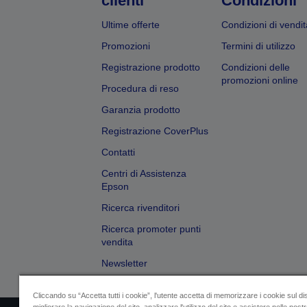
clienti
Condizioni
Ultime offerte
Condizioni di vendit
Promozioni
Termini di utilizzo
Registrazione prodotto
Condizioni delle
promozioni online
Procedura di reso
Garanzia prodotto
Registrazione CoverPlus
Contatti
Centri di Assistenza
Epson
Ricerca rivenditori
Ricerca promoter punti
vendita
Newsletter
Cliccando su “Accetta tutti i cookie”, l'utente accetta di memorizzare i cookie sul di