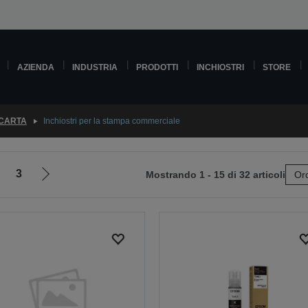
AZIENDA
INDUSTRIA
PRODOTTI
INCHIOSTRI
STORE
 CARTA
Inchiostri per la stampa commerciale
3
Mostrando 1 - 15 di 32 articoli
Ord
Vai
alla
pagina
e
successiva