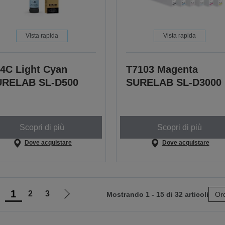
Vista rapida
Vista rapida
4C Light Cyan
T7103 Magenta
URELAB SL-D500
SURELAB SL-D3000
Scopri di più
Scopri di più
Dove acquistare
Dove acquistare
1
2
3
Mostrando 1 - 15 di 32 articoli
Ord
ai
Vai
lla
alla
agina
pagina