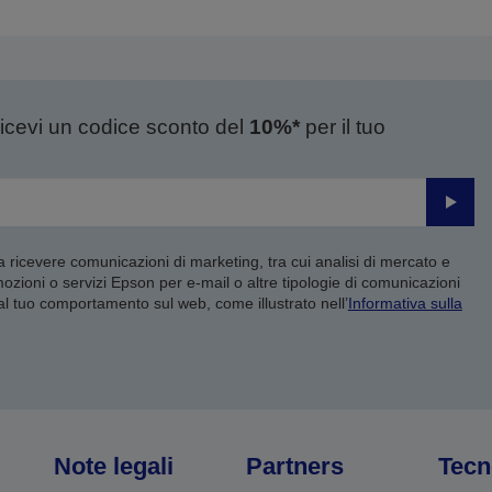
recedente
successiva
ricevi un codice sconto del
10%*
per il tuo
Invia
 a ricevere comunicazioni di marketing, tra cui analisi di mercato e
mozioni o servizi Epson per e-mail o altre tipologie di comunicazioni
 al tuo comportamento sul web, come illustrato nell’
Informativa sulla
Note legali
Partners
Tecn