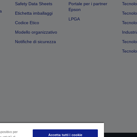
Safety Data Sheets
Portale per i partner
Tecnolo
Epson
a
Etichetta imballaggi
Tecnolo
LPGA
Codice Etico
Tecnolo
Modello organizzativo
Industri
Notifiche di sicurezza
Tecnolo
Tecnolog
spositivo per
Accetta tutti i cookie