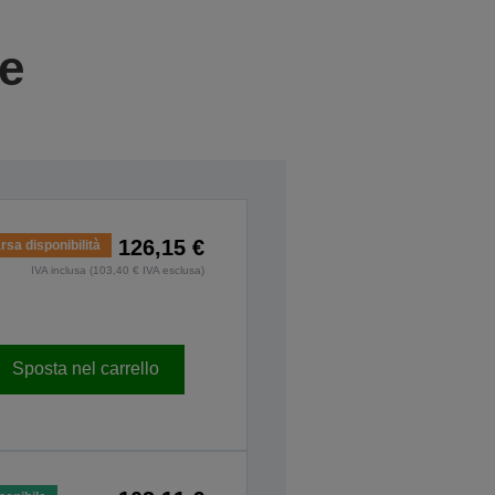
ie
126,15 €
rsa disponibilità
IVA inclusa (103,40 € IVA esclusa)
Sposta nel carrello