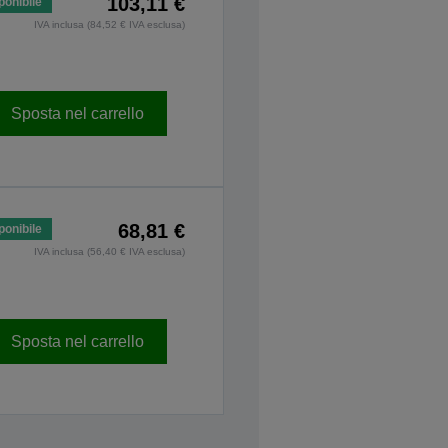
103,11 €
ponibile
IVA inclusa (84,52 € IVA esclusa)
Sposta nel carrello
68,81 €
ponibile
IVA inclusa (56,40 € IVA esclusa)
Sposta nel carrello