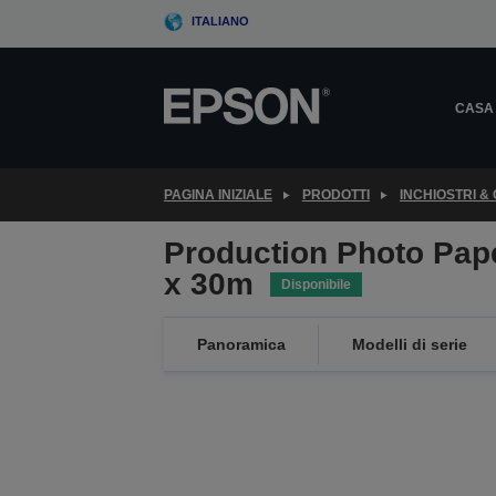
Skip
ITALIANO
to
main
content
CASA
PAGINA INIZIALE
PRODOTTI
INCHIOSTRI &
Production Photo Pap
x 30m
Disponibile
Panoramica
Modelli di serie