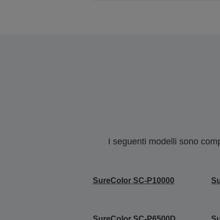
I seguenti modelli sono compa
SureColor SC-P10000
Su
SureColor SC-P6500D
S