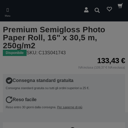
Skip
to
Cerca
main
Menu
content
Premium Semigloss Photo
Paper Roll, 16" x 30,5 m,
250g/m2
SKU: C13S041743
Disponibile
133,43 €
IVA inclusa (109,37 € IVA esclusa)
Consegna standard gratuita
Consegna standard gratuita su tutti gli ordini superiori a 25 €.
Reso facile
Reso entro 30 giorni dalla consegna.
Per saperne di più