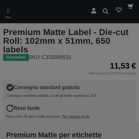
Skip
to
Cerca
main
Menu
content
Premium Matte Label - Die-cut
Roll: 102mm x 51mm, 650
labels
SKU: C33S045531
Disponibile
11,53 €
IVA inclusa (9,45 € IVA esclusa)
Consegna standard gratuita
Consegna standard gratuita su tutti gli ordini superiori a 25 €.
Reso facile
Reso entro 30 giorni dalla consegna.
Per saperne di più
Premium Matte per etichette