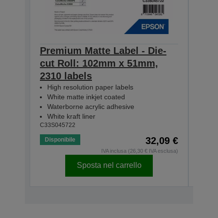
Premium Matte Label - Die-
Prem
cut Roll: 102mm x 51mm,
cut
2310 labels
1570
High resolution paper labels
Hig
White matte inkjet coated
Whi
Waterborne acrylic adhesive
Wat
White kraft liner
Whit
C33S045722
C33S0
32,09 €
Disponibile
Dispo
IVA inclusa (26,30 € IVA esclusa)
Sposta nel carrello