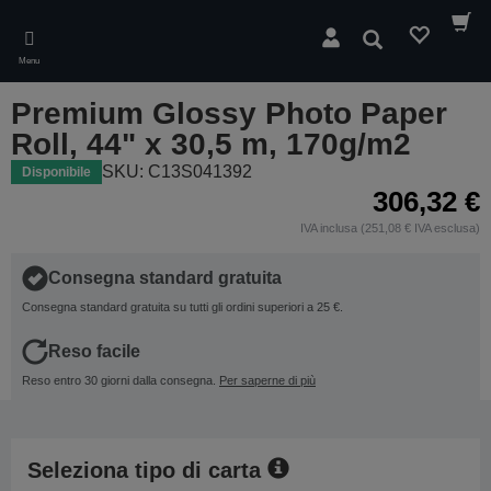
Skip
to
Cerca
main
Menu
content
Premium Glossy Photo Paper
Roll, 44" x 30,5 m, 170g/m2
SKU: C13S041392
Disponibile
306,32 €
IVA inclusa (251,08 € IVA esclusa)
Consegna standard gratuita
Consegna standard gratuita su tutti gli ordini superiori a 25 €.
Reso facile
Reso entro 30 giorni dalla consegna.
Per saperne di più
Seleziona tipo di carta