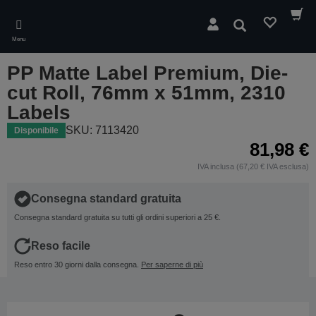
Skip
to
Cerca
main
Menu
content
PP Matte Label Premium, Die-
cut Roll, 76mm x 51mm, 2310
Labels
SKU: 7113420
Disponibile
81,98 €
IVA inclusa (67,20 € IVA esclusa)
Consegna standard gratuita
Consegna standard gratuita su tutti gli ordini superiori a 25 €.
Reso facile
Reso entro 30 giorni dalla consegna.
Per saperne di più