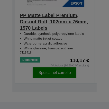
PP Matte Label Premium,
PP 
Die-cut Roll, 102mm x 76mm,
Die
1570 Labels
231
Durable, synthetic polypropylene labels
Dur
White matte inkjet coated
Whi
Waterborne acrylic adhesive
Wat
White glassine, transparent liner
Whit
7113418
71134
110,17 €
Disponibile
Dispo
IVA inclusa (90,30 € IVA esclusa)
Sposta nel carrello