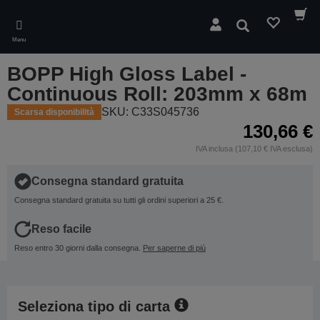
Skip
to
Cerca
main
Menu
content
BOPP High Gloss Label -
Continuous Roll: 203mm x 68m
SKU: C33S045736
Scarsa disponibilità
130,66 €
IVA inclusa (107,10 € IVA esclusa)
Consegna standard gratuita
Consegna standard gratuita su tutti gli ordini superiori a 25 €.
Reso facile
Reso entro 30 giorni dalla consegna.
Per saperne di più
Seleziona tipo di carta