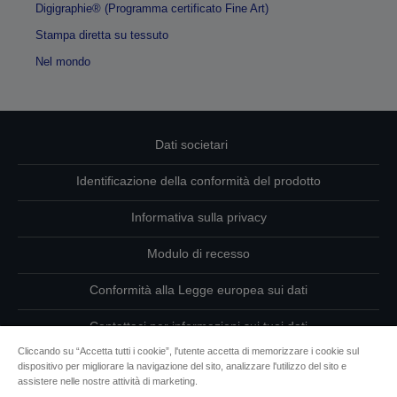
Digigraphie® (Programma certificato Fine Art)
Stampa diretta su tessuto
Nel mondo
Dati societari
Identificazione della conformità del prodotto
Informativa sulla privacy
Modulo di recesso
Conformità alla Legge europea sui dati
Contattaci per informazioni sui tuoi dati
Cliccando su “Accetta tutti i cookie”, l'utente accetta di memorizzare i cookie sul
Informazioni sui cookie
dispositivo per migliorare la navigazione del sito, analizzare l'utilizzo del sito e
assistere nelle nostre attività di marketing.