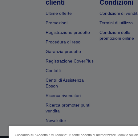
clienti
Condizioni
Ultime offerte
Condizioni di vendit
Promozioni
Termini di utilizzo
Registrazione prodotto
Condizioni delle
promozioni online
Procedura di reso
Garanzia prodotto
Registrazione CoverPlus
Contatti
Centri di Assistenza
Epson
Ricerca rivenditori
Ricerca promoter punti
vendita
Newsletter
Cliccando su “Accetta tutti i cookie”, l'utente accetta di memorizzare i cookie sul di