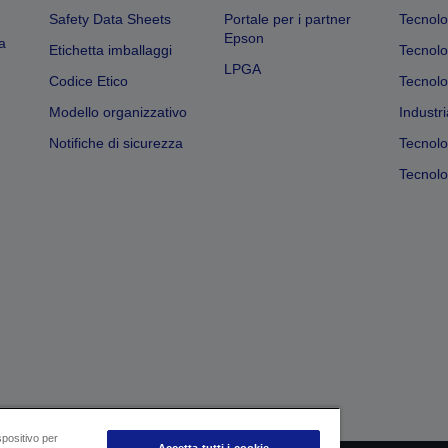
Safety Data Sheets
Portale per i partner
Tecnolo
Epson
a
Etichetta imballaggi
Tecnolo
LPGA
Codice Etico
Tecnolo
Modello organizzativo
Industri
Notifiche di sicurezza
Tecnolo
Tecnolog
spositivo per