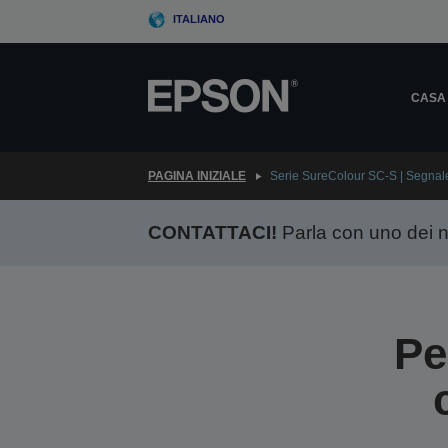
Skip
ITALIANO
to
main
content
CASA
PAGINA INIZIALE
Serie SureColour SC-S | Segnale
CONTATTACI!
Parla con uno dei nos
Pe