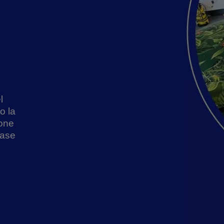
l
o la
ione
base