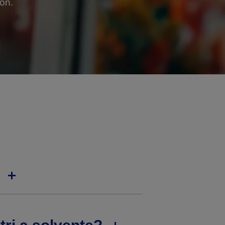
son.
?