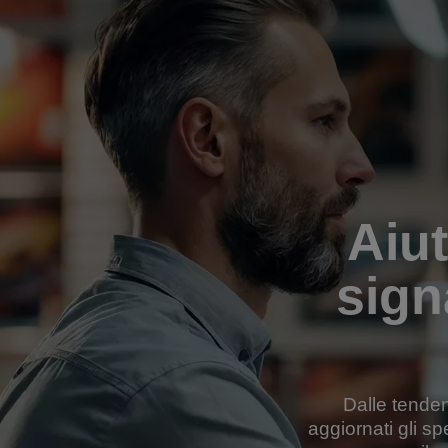
Aiut
sign
Dalle tenden
aggiornati gli sp