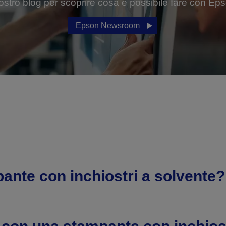
nostro blog per scoprire cosa è possibile fare con Ep
Epson Newsroom
ante con inchiostri a solvente