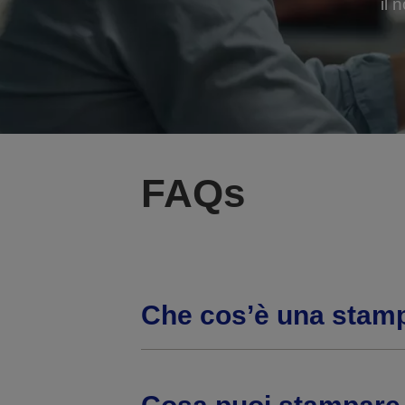
il 
FAQs
Che cos’è una stamp