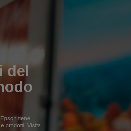
i del
 modo
, Epson tiene
e prodotti. Visita