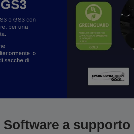
GS3
 GS3 o GS3 con
re, per una
ta.
one
lteriormente lo
di sacche di
Software a supporto