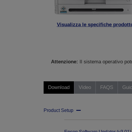
Visualizza le specifiche prodott
Attenzione:
Il sistema operativo po
Download
Video
FAQS
Gui
Product Setup
Epson Software Updater (v3.01)