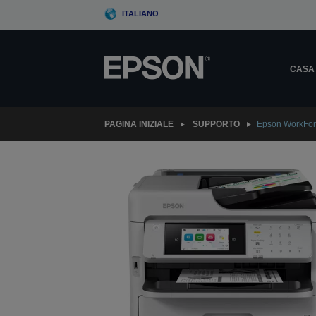
Skip
ITALIANO
to
main
content
CASA
PAGINA INIZIALE
SUPPORTO
Epson WorkFo