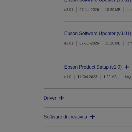
e3.01
07-Jul-2026
15.20 MB
.d
Epson Software Updater (v3.01)
e3.01
07-Jul-2026
15.20 MB
.d
Epson Product Setup (v1.0)
e1.0
11-Oct-2023
1.22 MB
.dmg
Driver
Software di creatività