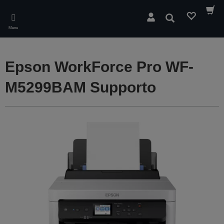
Skip
to
Cerca
main
Menu
content
Epson WorkForce Pro WF-
M5299BAM Supporto