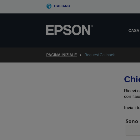
Skip
ITALIANO
to
main
content
CASA
PAGINA INIZIALE
Request Callback
Chi
Ricevi c
con l'ai
Invia i 
Sono 