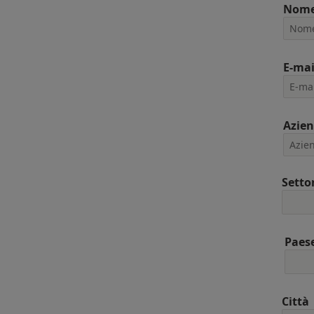
Nom
E-mai
Azie
Setto
Paes
Città