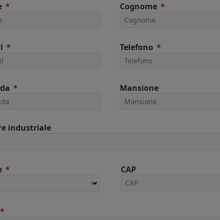
e
Cognome
l
Telefono
nda
Mansione
re industriale
e
CAP