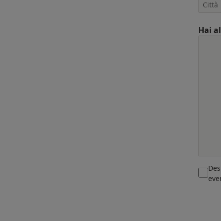
Hai a
Des
eve