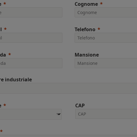
e
Cognome
l
Telefono
nda
Mansione
re industriale
e
CAP