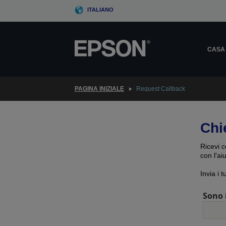
Skip
ITALIANO
to
main
content
CASA
PAGINA INIZIALE
Request Callback
Chi
Ricevi c
con l'ai
Invia i 
Sono 