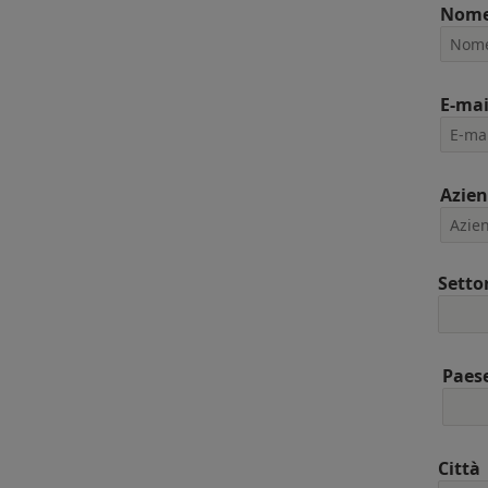
Nom
E-mai
Azie
Setto
Paes
Città