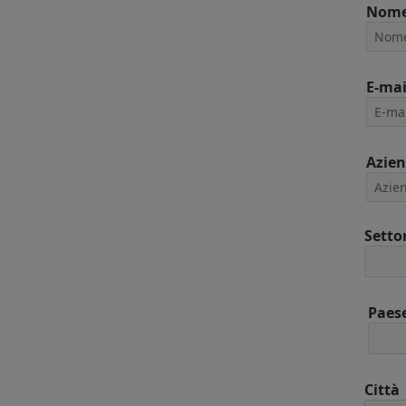
Nom
E-mai
Azie
Setto
Paes
Città