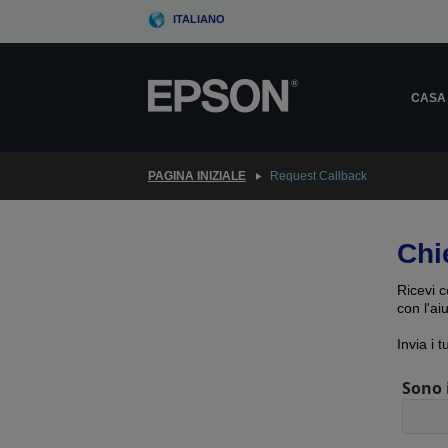
Skip
ITALIANO
to
main
content
CASA
PAGINA INIZIALE
Request Callback
Chi
Ricevi c
con l'ai
Invia i 
Sono 