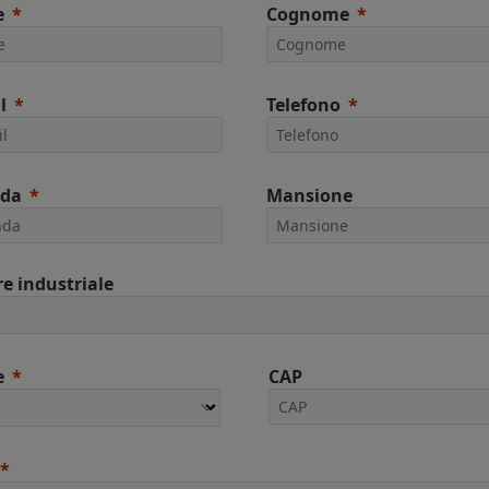
e
Cognome
l
Telefono
nda
Mansione
re industriale
e
CAP