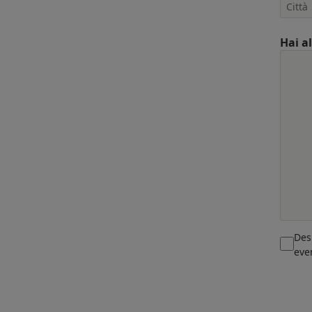
Hai a
Des
eve