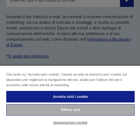
Invia
Inviando il tuo indirizzo e-mail, acconsenti a ricevere comunicazioni di
marketing, tra cui analisi di mercato e sondaggi, e novità su prodotti,
eventi, promozioni o servizi Epson per e-mail o altre tipologie di
comunicazioni elettroniche, in base alle tue preferenze e al tuo
comportamento sul web, come illustrato nell’
Informativa sulla privacy
di Epson
.
*Si applicano restrizioni
Seguici
Cliccando su “Accetta tutti i cookie”, l'utente accetta di memorizzare i cookie sul
dispositivo per migliorare la navigazione del sito, analizzare l'utilizzo del sito e
assistere nelle nostre attività di marketing.
Accetta tutti i cookie
Rifiuta tutti
Assistenza clienti
Ultime offerte
Impostazioni cookie
Promozioni