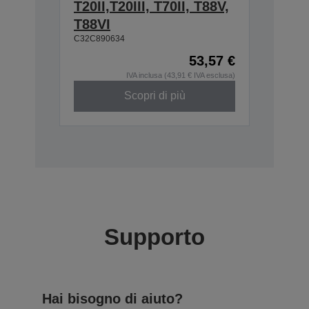
T20II,T20III, T70II, T88V,
T88VI
C32C890634
53,57 €
IVA inclusa (43,91 € IVA esclusa)
Scopri di più
Supporto
Hai bisogno di aiuto?