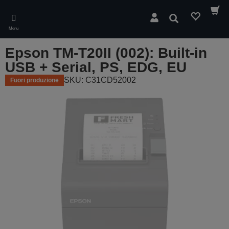
Skip
to
Cerca
main
Menu
content
Epson TM-T20II (002): Built-in
USB + Serial, PS, EDG, EU
SKU: C31CD52002
Fuori produzione