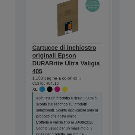
Cartucce di inchiostro
Cartuc
originali Epson
origin
DURABrite Ultra Valigia
DURABr
405
405
1.100 pagine a colori
Cartucc
63 ml
C13T05H64510
Immagin
XL
Conveni
4 colori
Acquista un prodotto e ricevi il 50% di
300 pagine
sconto sul secondo sui prodotti
350 pagin
selezionati. Sconto applicabile solo al
C13T05G6
prodotto che costa meno.
STANDA
L'offerta è valida fino al 30/08/2026.
Sconto valido per un massimo di 3
Acquista 
unità per prodotto, per ordine.
sconto su