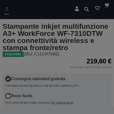
Skip
to
Cerca
main
Menu
content
Stampante inkjet multifunzione
A3+ WorkForce WF-7310DTW
con connettività wireless e
stampa fronte/retro
SKU: C11CH70402
Disponibile
219,60 €
IVA inclusa (180,00 € IVA esclusa)
Consegna standard gratuita
Consegna standard gratuita su tutti gli ordini superiori a 25 €.
Reso facile
Reso entro 30 giorni dalla consegna.
Per saperne di più