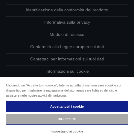
Identificazione della conformità del prodotto
Informativa sulla privacy
Modulo di recesso
Conformità alla Legge europea sui dati
Contattaci per informazioni sui tuoi dati
Informazioni sui cookie
L’impegno di Epson per l’accessibilità
Cliccando su “Accetta tutti i cookie”, l'utente accetta di memorizzare i cookie sul
dispositivo per migliorare la navigazione del sito, analizzare l'utilizzo del sito e
assistere nelle nostre attività di marketing.
Copyright © 2026 Seiko Epson
Epson Italia S.p.A. | P.IVA IT07511580156
Accetta tutti i cookie
Rifiuta tutti
Impostazioni cookie