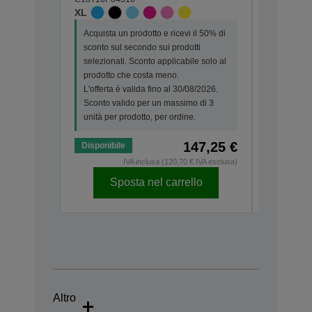
XL
STANDA
Acquista un prodotto e ricevi il 50% di
Acquista 
sconto sul secondo sui prodotti
sconto su
selezionati. Sconto applicabile solo al
seleziona
prodotto che costa meno.
prodotto 
L'offerta è valida fino al 30/08/2026.
L'offerta 
Sconto valido per un massimo di 3
Sconto va
unità per prodotto, per ordine.
unità per 
147,25 €
Disponibile
Disponibi
IVA inclusa (120,70 € IVA esclusa)
Sposta nel carrello
Sp
Altro