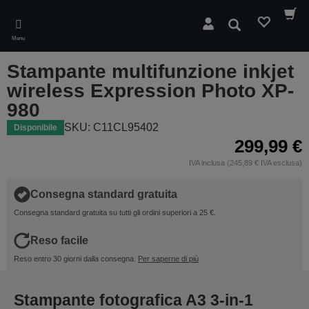
Skip
to
Cerca
main
Menu
content
Stampante multifunzione inkjet
wireless Expression Photo XP-
980
SKU: C11CL95402
Disponibile
299,99 €
IVA inclusa (245,89 € IVA esclusa)
Consegna standard gratuita
Consegna standard gratuita su tutti gli ordini superiori a 25 €.
Reso facile
Reso entro 30 giorni dalla consegna.
Per saperne di più
Stampante fotografica A3 3-in-1