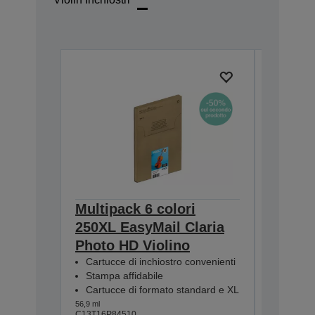
Multipack 6 colori
Multip
250XL EasyMail Claria
EasyMa
Photo HD Violino
HD 250
Cartucce di inchiostro convenienti
Cartucc
Stampa affidabile
Stampa 
Cartucce di formato standard e XL
Cartucc
56,9 ml
30,3 ml
C13T16P84510
C13T16N8