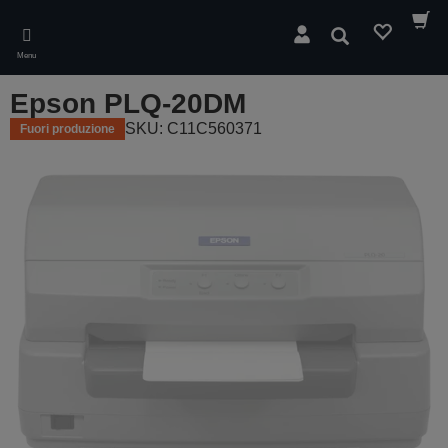
Skip
to
Cerca
main
Menu
content
Epson PLQ-20DM
SKU: C11C560371
Fuori produzione