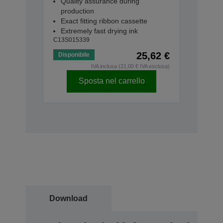
Quality assurance during
production
Exact fitting ribbon cassette
Extremely fast drying ink
C13S015339
25,62 €
Disponibile
IVA inclusa (21,00 € IVA esclusa)
Sposta nel carrello
Download