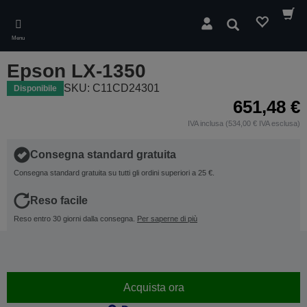
Skip
to
Cerca
main
Menu
content
Epson LX-1350
SKU: C11CD24301
Disponibile
651,48 €
IVA inclusa (534,00 € IVA esclusa)
Consegna standard gratuita
Consegna standard gratuita su tutti gli ordini superiori a 25 €.
Reso facile
Reso entro 30 giorni dalla consegna.
Per saperne di più
Acquista ora