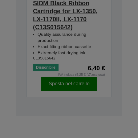
SIDM Black Ribbon
Cartridge for LX-1350,
LX-1170II, LX-1170
(C13S015642)
Quality assurance during
production
Exact fitting ribbon cassette
Extremely fast drying ink
C13S015642
6,40 €
Disponibile
IVA inclusa (5,25 € IVA esclusa)
Sposta nel carrello