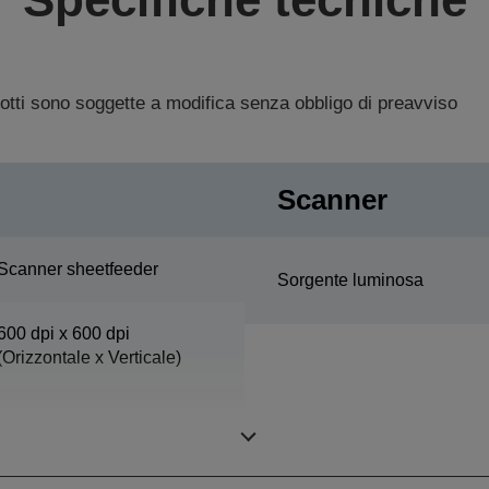
dotti sono soggette a modifica senza obbligo di preavviso
Scanner
Scanner sheetfeeder
Sorgente luminosa
600 dpi x 600 dpi
(Orizzontale x Verticale)
216 mm x 914 mm
(Orizzontale x Verticale)