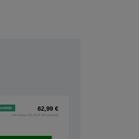
62,99 €
onibile
IVA inclusa (51,63 € IVA esclusa)