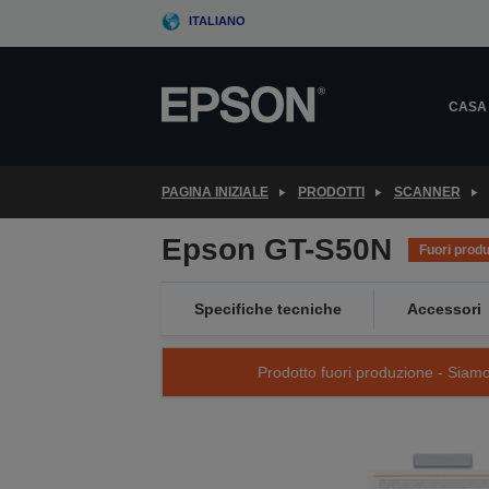
Skip
ITALIANO
to
main
content
CASA
PAGINA INIZIALE
PRODOTTI
SCANNER
Epson GT-S50N
Fuori prod
Specifiche tecniche
Accessori
Prodotto fuori produzione - Siamo s