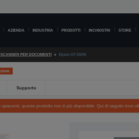
AZIENDA
INDUSTRIA
PRODOTTI
INCHIOSTRI
STORE
SCANNER PER DOCUMENTI
Epson GT-S50N
uzione
Supporto
piacenti, questo prodotto non è più disponibile. Qui di seguito trovi ult
SKU: B11B194021NP