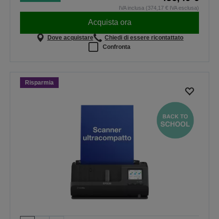
IVA inclusa (374,17 € IVA esclusa)
Acquista ora
Dove acquistare
Chiedi di essere ricontattato
Confronta
Risparmia