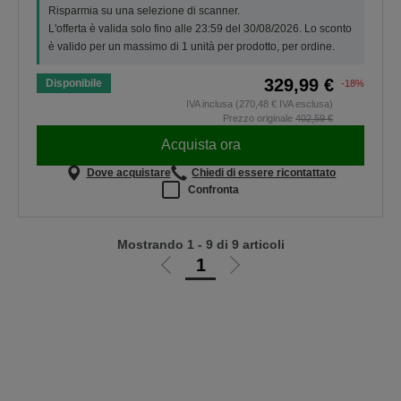
Risparmia su una selezione di scanner.
L'offerta è valida solo fino alle 23:59 del 30/08/2026. Lo sconto
è valido per un massimo di 1 unità per prodotto, per ordine.
329,99 €
Disponibile
-18%
IVA inclusa (270,48 € IVA esclusa)
Prezzo originale
402,59 €
Acquista ora
Dove acquistare
Chiedi di essere ricontattato
Confronta
Mostrando 1 - 9 di 9 articoli
1
Vai
Vai
alla
alla
pagina
pagina
precedente
successiva