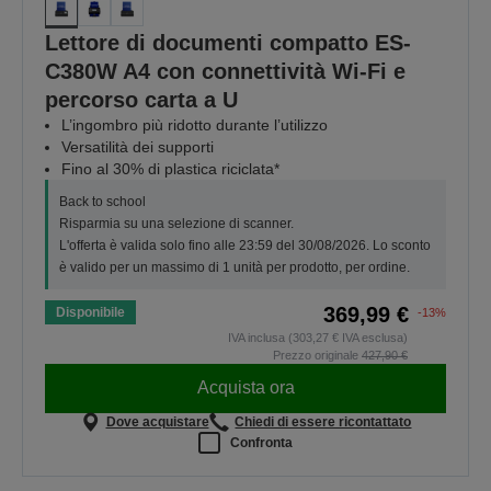
Lettore di documenti compatto ES-
C380W A4 con connettività Wi-Fi e
percorso carta a U
L’ingombro più ridotto durante l’utilizzo
Versatilità dei supporti
Fino al 30% di plastica riciclata*
Back to school
Risparmia su una selezione di scanner.
L'offerta è valida solo fino alle 23:59 del 30/08/2026. Lo sconto
è valido per un massimo di 1 unità per prodotto, per ordine.
369,99 €
Disponibile
-13%
IVA inclusa (303,27 € IVA esclusa)
Prezzo originale
427,90 €
Acquista ora
Dove acquistare
Chiedi di essere ricontattato
Confronta