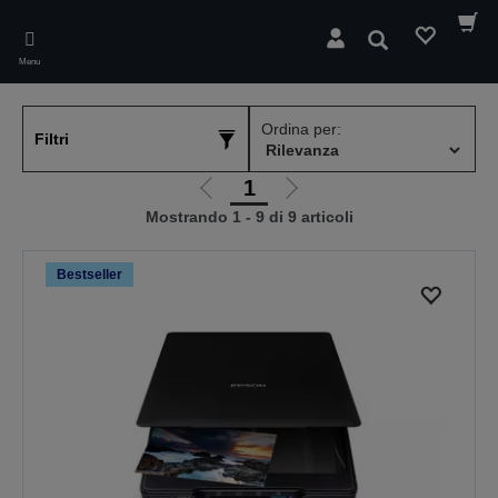
Skip
to
Cerca
main
Menu
content
Ordina per:
Filtri
1
Vai
Vai
Mostrando 1 - 9 di 9 articoli
alla
alla
pagina
pagina
precedente
successiva
Bestseller