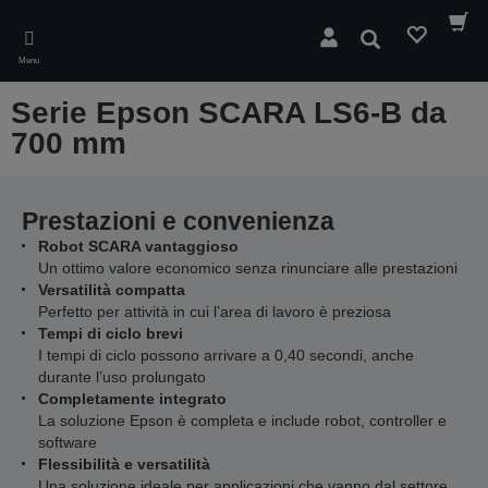
Skip
to
Cerca
main
Menu
content
Serie Epson SCARA LS6-B da
700 mm
Prestazioni e convenienza
Robot SCARA vantaggioso
Un ottimo valore economico senza rinunciare alle prestazioni
Versatilità compatta
Perfetto per attività in cui l’area di lavoro è preziosa
Tempi di ciclo brevi
I tempi di ciclo possono arrivare a 0,40 secondi, anche
durante l’uso prolungato
Completamente integrato
La soluzione Epson è completa e include robot, controller e
software
Flessibilità e versatilità
Una soluzione ideale per applicazioni che vanno dal settore