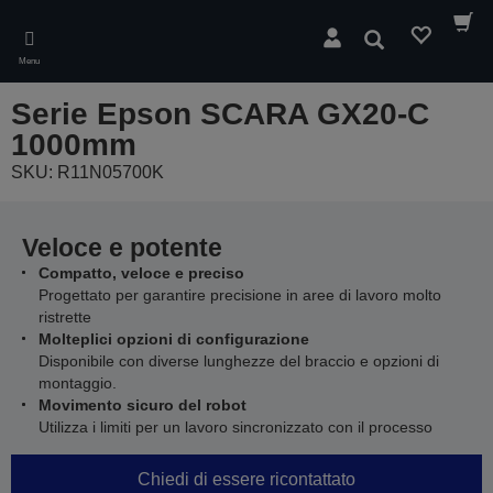
Skip
to
Cerca
main
Menu
content
Serie Epson SCARA GX20-C
1000mm
SKU: R11N05700K
Veloce e potente
Compatto, veloce e preciso
Progettato per garantire precisione in aree di lavoro molto
ristrette
Molteplici opzioni di configurazione
Disponibile con diverse lunghezze del braccio e opzioni di
montaggio.
Movimento sicuro del robot
Utilizza i limiti per un lavoro sincronizzato con il processo
Chiedi di essere ricontattato