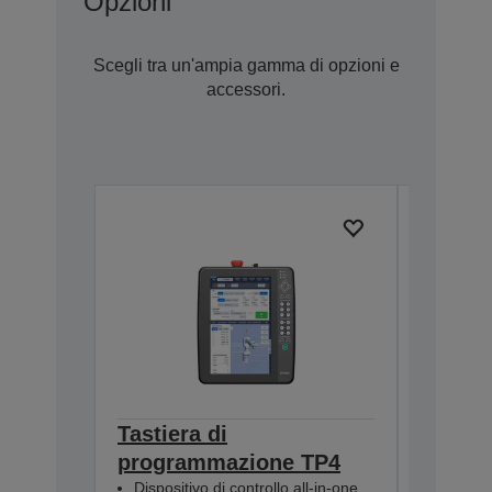
Opzioni
Scegli tra un'ampia gamma di opzioni e
accessori.
Tastiera di
Pulse 
programmazione TP4
(RC800
R12NZ900
Dispositivo di controllo all-in-one