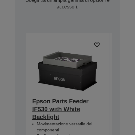
Scegli tra un'ampia gamma di opzioni e
accessori.
Epson Parts Feeder
Epson 
IF530 with White
IF380 
Backlight
Backli
Movimentazione versatile dei
Movimen
componenti
compon