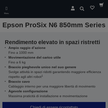
Skip
to
Cerca
main
Menu
content
Epson ProSix N6 850mm Series
Rendimento elevato in spazi ristretti
Ampio raggio d’azione
Fino a 1000 mm
Movimentazione del carico utile
Fino a 6 kg
Braccio pieghevole unico nel suo genere
Svolge attività in spazi ridotti garantendo maggiore efficienza
1
rispetto agli altri robot
Braccio cavo
Cablaggio interno per una maggiore libertà di movimento
Agevole configurazione
Massima praticità di installazione e movimentazione
Chiedi di essere ricontattato