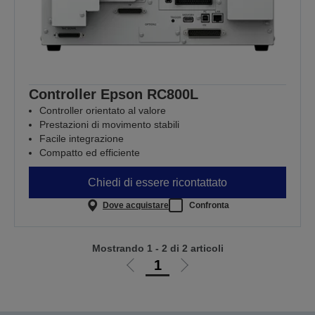
Controller Epson RC800L
Controller orientato al valore
Prestazioni di movimento stabili
Facile integrazione
Compatto ed efficiente
Chiedi di essere ricontattato
Dove acquistare
Confronta
Mostrando 1 - 2 di 2 articoli
1
Vai
Vai
alla
alla
pagina
pagina