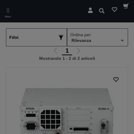
Skip
to
Cerca
main
Menu
content
Ordina per:
Filtri
1
Vai
Vai
Mostrando 1 - 2 di 2 articoli
alla
alla
pagina
pagina
precedente
successiva