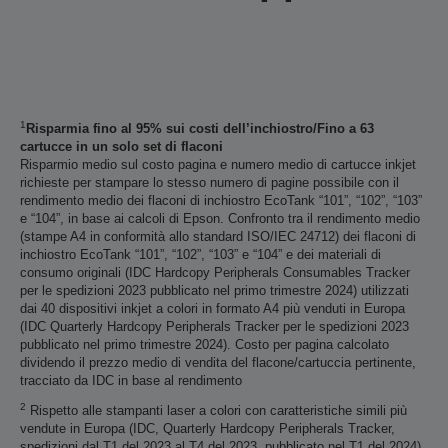
1
Risparmia fino al 95% sui costi dell’inchiostro/Fino a 63
cartucce in un solo set di flaconi
Risparmio medio sul costo pagina e numero medio di cartucce inkjet
richieste per stampare lo stesso numero di pagine possibile con il
rendimento medio dei flaconi di inchiostro EcoTank “101”, “102”, “103”
e “104”, in base ai calcoli di Epson. Confronto tra il rendimento medio
(stampe A4 in conformità allo standard ISO/IEC 24712) dei flaconi di
inchiostro EcoTank “101”, “102”, “103” e “104” e dei materiali di
consumo originali (IDC Hardcopy Peripherals Consumables Tracker
per le spedizioni 2023 pubblicato nel primo trimestre 2024) utilizzati
dai 40 dispositivi inkjet a colori in formato A4 più venduti in Europa
(IDC Quarterly Hardcopy Peripherals Tracker per le spedizioni 2023
pubblicato nel primo trimestre 2024). Costo per pagina calcolato
dividendo il prezzo medio di vendita del flacone/cartuccia pertinente,
tracciato da IDC in base al rendimento
2
Rispetto alle stampanti laser a colori con caratteristiche simili più
vendute in Europa (IDC, Quarterly Hardcopy Peripherals Tracker,
spedizioni dal T1 del 2023 al T4 del 2023, pubblicato nel T1 del 2024).