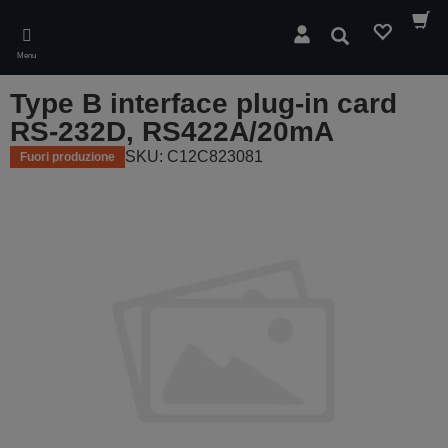
Skip
to
Cerca
main
Menu
content
Type B interface plug-in card
RS-232D, RS422A/20mA
SKU: C12C823081
Fuori produzione