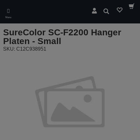
Skip
to
Cerca
main
Menu
content
SureColor SC-F2200 Hanger
Platen - Small
SKU: C12C938951